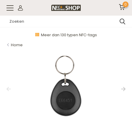
0
Meer dan 130 typen NFC-tags
Home