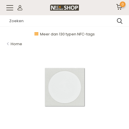
0
Meer dan 130 typen NFC-tags
Home