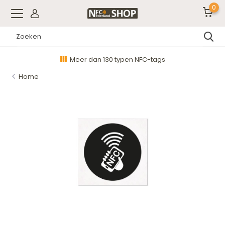
0
Meer dan 130 typen NFC-tags
Home