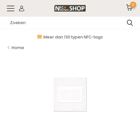
0
Meer dan 130 typen NFC-tags
Home