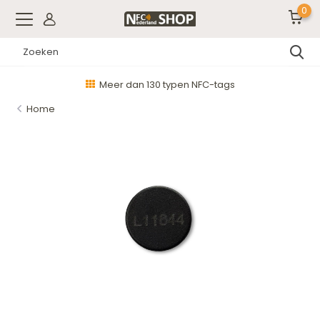
0
Meer dan 130 typen NFC-tags
Home