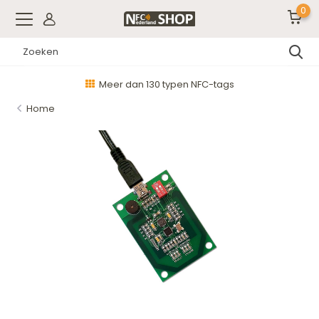
0
Meer dan 130 typen NFC-tags
Home