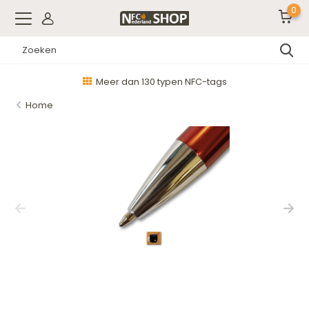
0
Meer dan 130 typen NFC-tags
Home