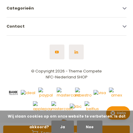
Categorieën
Contact
© Copyright 2026 - Theme Compete
NFC-Nederland SHOP
Help
Vind de ju
Wij slaan cookies op om onze website te verbeteren. Is dat
akkoord?
Ja
Nee
Vraag off
Toevoegen aan winkelwagen