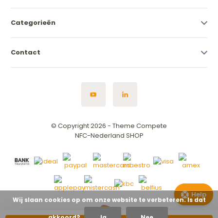
Categorieën
Contact
© Copyright 2026 - Theme Compete
NFC-Nederland SHOP
Help
Vind de ju
Wij slaan cookies op om onze website te verbeteren. Is dat
akkoord?
Ja
Nee