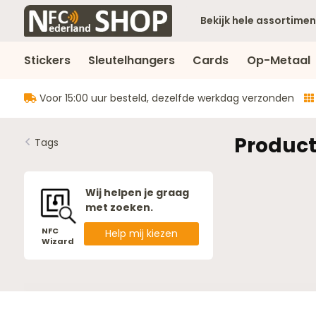
Bekijk hele assortimen
Stickers
Sleutelhangers
Cards
Op-Metaal
Voor 15:00 uur besteld, dezelfde werkdag verzonden
Product
Tags
Wij helpen je graag
met zoeken.
NFC
Help mij kiezen
Wizard