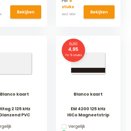
Per
5
s
stuks
Bekijken
Bekijken
6,30
4,95
Per
5 stuks
Blanco kaart
Blanco kaart
Hitag 2 125 kHz
EM 4200 125 kHz
Glanzend PVC
HiCo Magneetstrip
rgelijk
Vergelijk