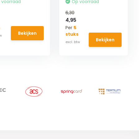
 voorraad
Op voorraad
6,30
4,95
s
Per
5
Bekijken
stuks
Bekijken