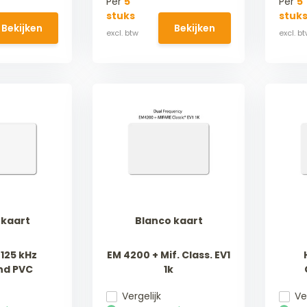
Per
5
Per
5
stuks
stuk
Bekijken
Bekijken
 kaart
Blanco kaart
125 kHz
EM 4200 + Mif. Class. EV1
nd PVC
1k
Dual frequency
Vergelijk
Ve