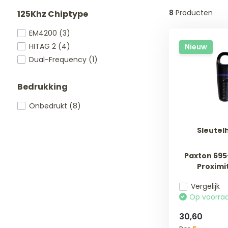
8
Producten
125Khz Chiptype
EM4200
(3)
HITAG 2
(4)
Nieuw
Dual-Frequency
(1)
Bedrukking
Onbedrukt
(8)
Sleutel
Paxton 695
Proximi
Vergelijk
Op voorra
30,60