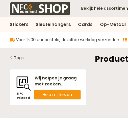
Bekijk hele assortimen
Stickers
Sleutelhangers
Cards
Op-Metaal
Voor 15:00 uur besteld, dezelfde werkdag verzonden
Product
Tags
Wij helpen je graag
met zoeken.
NFC
Help mij kiezen
Wizard