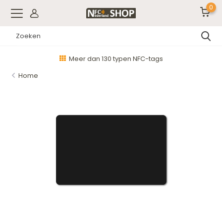
0
Meer dan 130 typen NFC-tags
Home