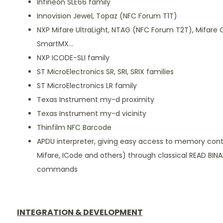
Infineon SLE66 family
Innovision Jewel, Topaz (NFC Forum T1T)
NXP Mifare UltraLight, NTAG (NFC Forum T2T), Mifare Cla
SmartMX...
NXP ICODE-SLI family
ST MicroElectronics SR, SRI, SRIX families
ST MicroElectronics LR family
Texas Instrument my-d proximity
Texas Instrument my-d vicinity
Thinfilm NFC Barcode
APDU interpreter, giving easy access to memory con
Mifare, ICode and others) through classical READ BI
commands
INTEGRATION & DEVELOPMENT