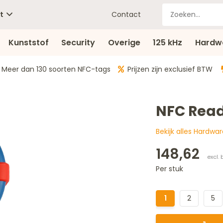
t
Contact
Kunststof
Security
Overige
125 kHz
Hardw
Meer dan 130 soorten NFC-tags
Prijzen zijn exclusief BTW
NFC Read
Bekijk alles Hardwa
148,62
Per stuk
1
2
5