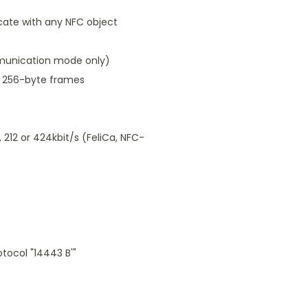
cate with any NFC object
mmunication mode only)
, 256-byte frames
 212 or 424kbit/s (FeliCa, NFC-
tocol "14443 B'"