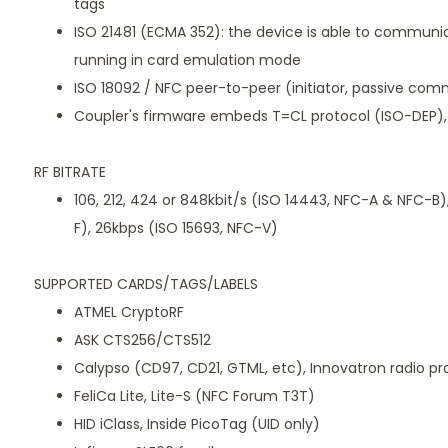
tags
ISO 21481 (ECMA 352): the device is able to communi
running in card emulation mode
ISO 18092 / NFC peer-to-peer (initiator, passive co
Coupler's firmware embeds T=CL protocol (ISO-DEP)
RF BITRATE
106, 212, 424 or 848kbit/s (ISO 14443, NFC-A & NFC-B),
F), 26kbps (ISO 15693, NFC-V)
SUPPORTED CARDS/TAGS/LABELS
ATMEL CryptoRF
ASK CTS256/CTS512
Calypso (CD97, CD21, GTML, etc), Innovatron radio pro
FeliCa Lite, Lite-S (NFC Forum T3T)
HID iClass, Inside PicoTag (UID only)