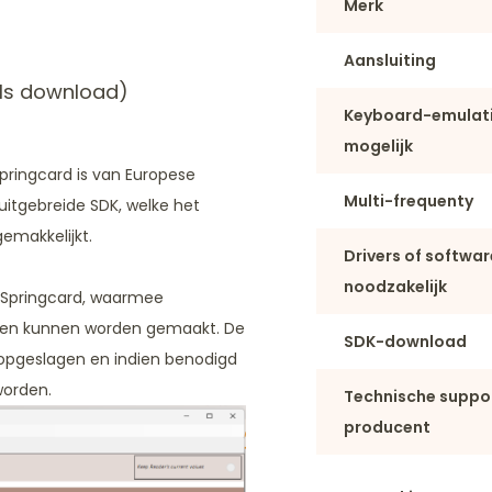
Merk
Aansluiting
ls download)
Keyboard-emulat
mogelijk
Springcard is van Europese
Multi-frequenty
itgebreide SDK, welke het
emakkelijkt.
Drivers of softwar
noodzakelijk
n Springcard, waarmee
ingen kunnen worden gemaakt. De
SDK-download
n opgeslagen en indien benodigd
worden.
Technische suppo
producent